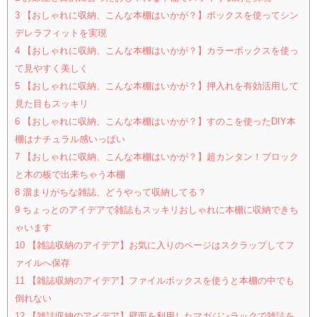
3
【おしゃれに収納、こんな本棚はいかが？】ボックスを使ってシン
デレラフィットを実現
4
【おしゃれに収納、こんな本棚はいかが？】カラーボックスを使っ
て見やすく美しく
5
【おしゃれに収納、こんな本棚はいかが？】押入れを有効活用して
見た目もスッキリ
6
【おしゃれに収納、こんな本棚はいかが？】すのこを使ったDIY本
棚はナチュラル感いっぱい
7
【おしゃれに収納、こんな本棚はいかが？】超カンタン！ブロック
と木の板で出来ちゃう本棚
8
溜まりがちな雑誌、どうやって収納してる？
9
ちょっとのアイデアで雑誌もスッキリおしゃれに本棚に収納できち
ゃいます
10
【雑誌収納のアイデア】お気に入りのページはスクラップしてフ
ァイルへ保存
11
【雑誌収納のアイデア】ファイルボックスを使うと本棚の中でも
倒れない
12
【雑誌収納のアイデア】壁面を利用したマガジンラックで雑誌を