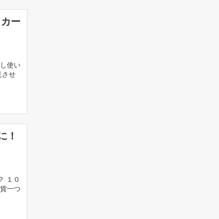
ッカー
し使い
見させ
に！
？ １０
貨一つ