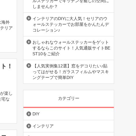
ルステッカーでキッチンを癒しの空間に
しませんか？
インテリアのDIYに大人気！セリアのウ
は海外
ォールステッカーでお部屋をかんたんデ
テリア
コレーション♪
おしゃれなウォールステッカーをゲット
するならこのサイト！人気通販サイトBE
ST10をご紹介
イト！
【人気実例集12選】窓をデコりたい♪貼
ってはがせる！ガラスフィルムやマスキ
ングテープで簡単DIY
が楽し
カテゴリー
住宅な
DIY
インテリア