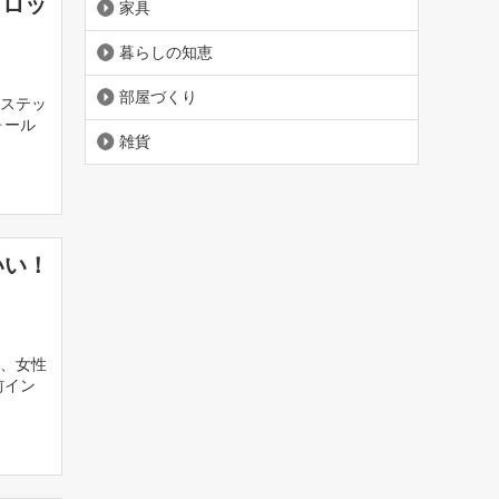
クロッ
家具
暮らしの知恵
部屋づくり
ステッ
ォール
雑貨
いい！
、女性
前イン