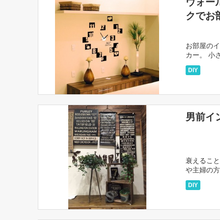
ウォー
クでお
お部屋のイ
カー。 小
ステッカー
DIY
男前イ
衰えること
や主婦の方
テリア」は
DIY