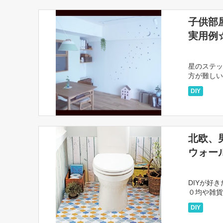
子供部
実用例
星のステッ
方が難しい
てくれるロ
DIY
北欧、
ウォー
DIYが好
０均や雑貨
の為にお部
DIY