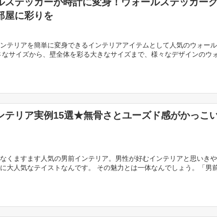
ルステッカーが時計に変身！ウォールステッカー
部屋に彩りを
ンテリアを簡単に変身できるインテリアアイテムとして人気のウォール
さなサイズから、壁全体を彩る大きなサイズまで、様々なデザインのウ
が登場し、簡単にお部屋のDIYが誰でもしやすくなり […]
ンテリア実例15選★無骨さとユーズド感がかっこ
なくますます人気の男前インテリア。男性が好むインテリアと思いきや
に大人気なテイストなんです。 その魅力とは一体なんでしょう。「男
黒と茶を基調としユーズド感のある家具や古いレンガの […]