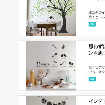
北欧発のイ
欧！といっ
ています。
DIY
思わず
ンを癒
様々なデザ
でも、オシ
よって貼っ
DIY
インテ