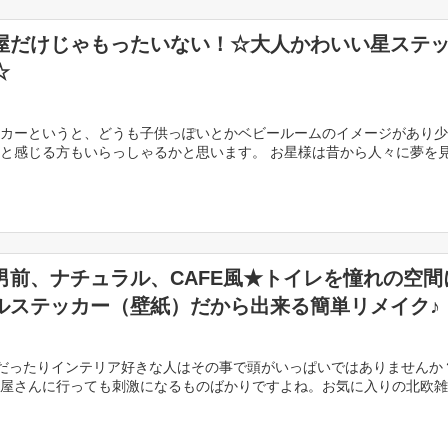
屋だけじゃもったいない！☆大人かわいい星ステ
☆
カーというと、どうも子供っぽいとかベビールームのイメージがあり少
と感じる方もいらっしゃるかと思います。 お星様は昔から人々に夢を
マンチックな夜空のプレゼント。そんな素敵なお星さま […]
男前、ナチュラル、CAFE風★トイレを憧れの空間
ルステッカー（壁紙）だから出来る簡単リメイク♪
きだったりインテリア好きな人はその事で頭がいっぱいではありませんか
屋さんに行っても刺激になるものばかりですよね。お気に入りの北欧雑
屋全体を北欧インテリアに模様替え！っていう強者 […]