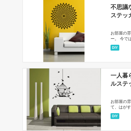
不思議
ステッ
お部屋の雰
ー。 今で
そんなウォ
DIY
一人暮
ルステ
お部屋の雰
て、はがす
けど、イン
DIY